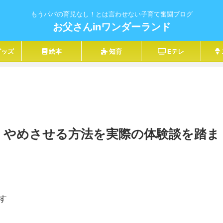
もうパパの育児なし！とは言わせない子育て奮闘ブログ
お父さんinワンダーランド
グッズ
絵本
知育
Eテレ
！やめさせる方法を実際の体験談を踏ま
す