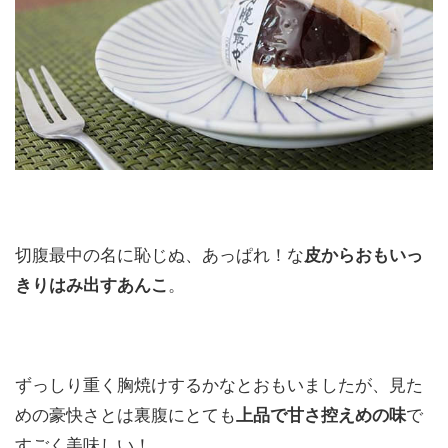
切腹最中の名に恥じぬ、あっぱれ！な
皮からおもいっ
きりはみ出すあんこ
。
ずっしり重く胸焼けするかなとおもいましたが、見た
めの豪快さとは裏腹にとても
上品で甘さ控えめの味
で
すごく美味しい！