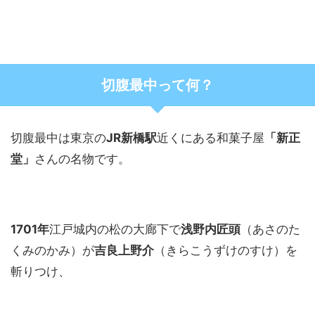
切腹最中って何？
切腹最中は東京の
JR新橋駅
近くにある和菓子屋
「新正
堂」
さんの名物です。
1701年
江戸城内の松の大廊下で
浅野内匠頭
（あさのた
くみのかみ）が
吉良上野介
（きらこうずけのすけ）を
斬りつけ、