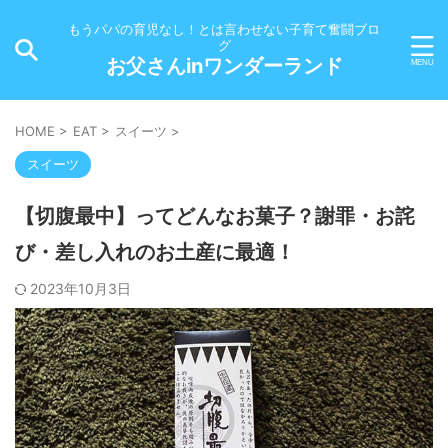
もうパパの育児なし！とは言わせない子育て奮闘ブロ
グ
お父さんinワンダーランド
HOME
>
EAT
>
スイーツ
>
スイーツ
【切腹最中】ってどんなお菓子？謝罪・お詫
び・差し入れのお土産に最適！
2023年10月3日