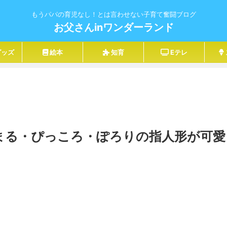
もうパパの育児なし！とは言わせない子育て奮闘ブログ
お父さんinワンダーランド
グッズ
絵本
知育
Eテレ
まる・ぴっころ・ぽろりの指人形が可愛